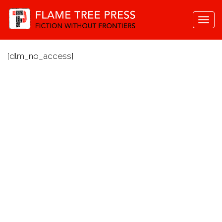
Togg
navi
[dlm_no_access]